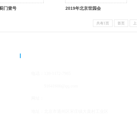
蓟门壹号
2019年北京世园会
共有1页
首页
上
联系我们
电话：
139-1172-7
985
邮箱：
91641600@qq
.com
网址：
www.
bjjnx.cn
地址：
北京市通州区宋庄镇大庞村工业区