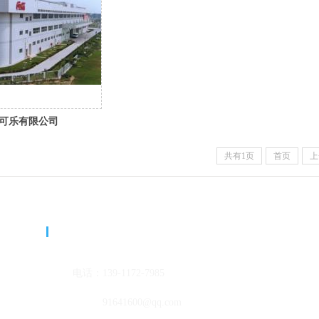
可乐有限公司
共有1页
首页
上
联系我们
电话：
139-1172-7
985
邮箱：
91641600@qq
.com