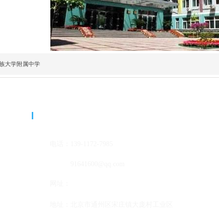
族大学附属中学
联系我们
电话：
139-1172-7
985
邮箱：
91641600@qq
.com
网址：
www.
bjjnx.cn
地址：
北京市通州区宋庄镇大庞村工业区