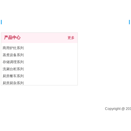
分类导航
产品中心
更多
商用炉灶系列
蒸煮设备系列
存储调理系列
洗涮台柜系列
厨房餐车系列
厨房厨杂系列
电开水器系列
自助餐炉系列
Copyright @