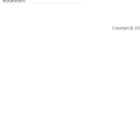
厨房厨杂系列
电开水器系列
自助餐炉系列
Copyright @