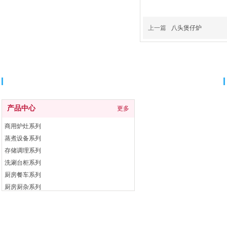
上一篇
八头煲仔炉
分类导航
产品中心
更多
商用炉灶系列
蒸煮设备系列
存储调理系列
洗涮台柜系列
厨房餐车系列
厨房厨杂系列
电开水器系列
自助餐炉系列